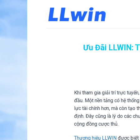
Bỏ
qua
nội
dung
Ưu Đãi LLWIN: 
Khi tham gia giải trí trực tuy
đầu. Một nền tảng có hệ thống
lực tài chính hơn, mà còn tạo t
định. Đây cũng là lý do các ch
cộng đồng cược thủ.
Thương hiệu LLWIN
được biết 