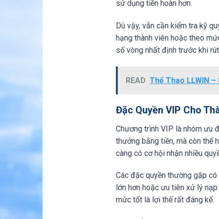
sử dụng tiền hoàn hơn.
Dù vậy, vẫn cần kiểm tra kỹ qu
hạng thành viên hoặc theo mức
số vòng nhất định trước khi rút
READ
Thể Thao LLWIN – 
Đặc Quyền VIP Cho Thà
Chương trình VIP là nhóm ưu đ
thưởng bằng tiền, mà còn thể 
càng có cơ hội nhận nhiều quyền
Các đặc quyền thường gặp có t
lớn hơn hoặc ưu tiên xử lý nạp
mức tốt là lợi thế rất đáng kể.