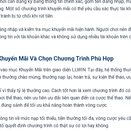
chơi cần đăng ký bằng thông tin chính xác, gồm tên đăng nhập, mậ
g. Một số chương trình khuyến mãi có thể yêu cầu xác thực tài kh
ránh bị từ chối khi rút tiền.
đăng nhập và kiểm tra mục khuyến mãi hiện hành. Người chơi nên 
ng tin với tài khoản khác và không sử dụng nhiều tài khoản trên 
Khuyến Mãi Và Chọn Chương Trình Phù Hợp
 vào mục Khuyến Mãi trên giao diện LLWIN. Tại đây, hệ thống thườ
thưởng chào mừng, thưởng nạp lại, hoàn trả, sự kiện thể thao, ưu
vì thấy tỷ lệ thưởng cao. Cách tốt hơn là xem chương trình đó có
i thể thao, nên ưu tiên ưu đãi liên quan đến cá cược thể thao. Nếu
 đúng sảnh để tối ưu khả năng hoàn thành vòng cược.
ng tin về mức nạp tối thiểu, tiền thưởng tối đa, vòng cược yêu cầ
 tố quyết định chương trình có thật sự có lợi hay không.