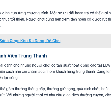
y định của từng chương trình. Một số ưu đãi hoàn trả có thể giới 
 thua tối thiểu. Người chơi cũng nên xem tiền hoàn có được rút t
.
Sảnh Cược Kèo Đa Dạng, Dễ Chơi
nh Viên Trung Thành
ãi dành cho những người chơi có tần suất hoạt động cao tại LLW
hiện cách nhà cái chăm sóc nhóm khách hàng trung thành. Càng lê
 lợi riêng.
hể gồm thưởng thăng cấp, thưởng giữ hạng, quà sinh nhật, hoàn 
 rút. Với những người chơi có nhu cầu giao dịch thường xuyên, vi