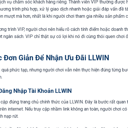
ịch vụ chăm sóc khách hàng riêng. Thành viên VIP thường được h
hương trình phù hợp, xử lý giao dịch nhanh hoặc giải đáp vấn đề tà
ên mượt mà hơn, nhất là khi người chơi tham gia nhiều sản phẩm c
ơng trình VIP, người chơi nên hiểu rõ cách tính điểm hoặc doanh t
ngân sách. VIP chỉ thật sự có lợi khi nó đi cùng thói quen chơi ổ
 Đơn Giản Để Nhận Ưu Đãi LLWIN
quá phức tạp, nhưng người chơi vẫn nên thực hiện đúng từng bướ
h.
Đăng Nhập Tài Khoản LLWIN
y cập đúng trang chủ chính thức của LLWIN. Đây là bước rất quan t
ên internet. Nếu truy cập nhầm link không an toàn, người chơi có t
h nạp rút.