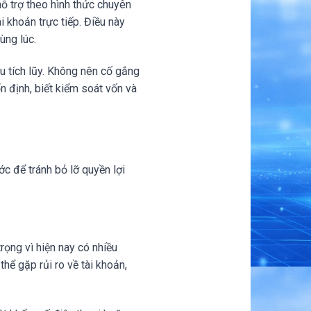
ỗ trợ theo hình thức chuyên
i khoản trực tiếp. Điều này
ùng lúc.
hu tích lũy. Không nên cố gắng
n định, biết kiểm soát vốn và
c để tránh bỏ lỡ quyền lợi
rọng vì hiện nay có nhiều
hể gặp rủi ro về tài khoản,