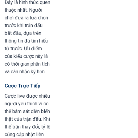
Đây là hình thức quen
thuộc nhất. Người
chơi đưa ra lựa chọn
trước khi trận đấu
bắt đầu, dựa trên
thông tin đã tìm hiểu
từ trước. Ưu điểm
của kiểu cược này là
có thời gian phân tích
và cân nhắc kỹ hơn.
Cược Trực Tiếp
Cược live được nhiều
người yêu thích vì có
thể bám sát diễn biến
thật của trận đấu. Khi
thế trận thay đổi, tỷ lệ
cũng cập nhật liên