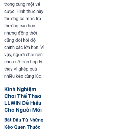
trong cùng một vé
cược. Hình thức này
thường có mức trả
thưởng cao hơn
nhưng đồng thời
cũng đòi hỏi độ
chính xác lớn hơn. Vì
vậy, người chơi nên
chọn số trận hợp lý
thay vì ghép quá
nhiều kèo cùng lúc.
Kinh Nghiệm
Chơi Thể Thao
LLWIN Dễ Hiểu
Cho Người Mới
Bắt Đầu Từ Những
Kèo Quen Thuộc