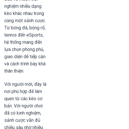
nghiệm nhiều dạng
kèo khác nhau trong
cùng một sảnh cược.
Từ bóng đá, bóng rổ,
tennis đến eSports,
hệ thống mang đến
lựa chọn phong phú,
giao diện dễ tiếp cận
và cách trình bày khá
thân thiện.
Với người mới, đây là
nơi phù hợp để làm
quen từ các kèo cơ
bản. Với người chơi
đã có kinh nghiệm,
sảnh cược vẫn đủ
chiều sâu nhờ nhiều