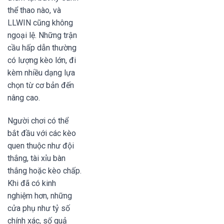
thể thao nào, và
LLWIN cũng không
ngoại lệ. Những trận
cầu hấp dẫn thường
có lượng kèo lớn, đi
kèm nhiều dạng lựa
chọn từ cơ bản đến
nâng cao.
Người chơi có thể
bắt đầu với các kèo
quen thuộc như đội
thắng, tài xỉu bàn
thắng hoặc kèo chấp.
Khi đã có kinh
nghiệm hơn, những
cửa phụ như tỷ số
chính xác, số quả