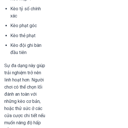
Kèo tỷ số chính
xác
Kèo phạt góc
Kèo thẻ phạt
Kèo đội ghi bàn
đầu tiên
Sự đa dạng này giúp
trải nghiệm trở nên
linh hoạt hơn. Người
chơi có thể chọn lối
đánh an toàn với
những kèo cơ bản,
hoặc thử sức ở các
cửa cược chi tiết nếu
muốn nâng độ hấp