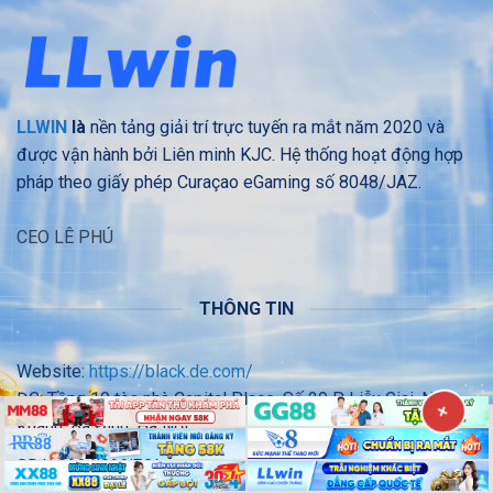
LLWIN
là
nền tảng giải trí trực tuyến ra mắt năm 2020 và
được vận hành bởi Liên minh KJC. Hệ thống hoạt động hợp
pháp theo giấy phép Curaçao eGaming số 8048/JAZ.
CEO LÊ PHÚ
THÔNG TIN
Website:
https://black.de.com/
ĐC: Tầng 10 tòa nhà Capital Place, Số 29 P. Liễu Giai, Ngọc
×
Khánh, Ba Đình, Hà Nội
SĐT: 0991.893.257
Email:
contact@llwin.com