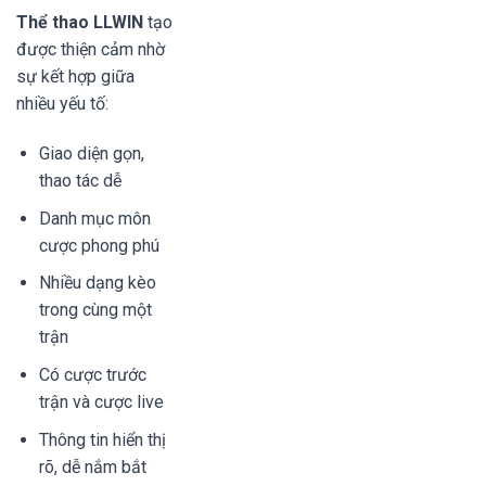
Thể thao LLWIN
tạo
được thiện cảm nhờ
sự kết hợp giữa
nhiều yếu tố:
Giao diện gọn,
thao tác dễ
Danh mục môn
cược phong phú
Nhiều dạng kèo
trong cùng một
trận
Có cược trước
trận và cược live
Thông tin hiển thị
rõ, dễ nắm bắt