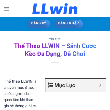
Bỏ
qua
nội
dung
ĐĂNG KÝ
ĐĂNG NHẬP
TIN TỨC
Thể Thao LLWIN – Sảnh Cược
Kèo Đa Dạng, Dễ Chơi
Thể thao LLWIN
là
Mục Lục
chuyên mục được
nhiều người chơi
quan tâm khi tham
gia hệ thống giải trí