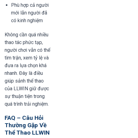
Phù hợp cả người
mới lẫn người đã
có kinh nghiệm
Không cần quá nhiều
thao tác phức tạp,
người chơi vẫn có thể
tìm trận, xem tỷ lệ và
đưa ra lựa chọn khá
nhanh. Đây là điều
giúp sảnh thể thao
của LLWIN giữ được
sự thuận tiện trong
quá trình trải nghiệm.
FAQ – Câu Hỏi
Thường Gặp Về
Thể Thao LLWIN