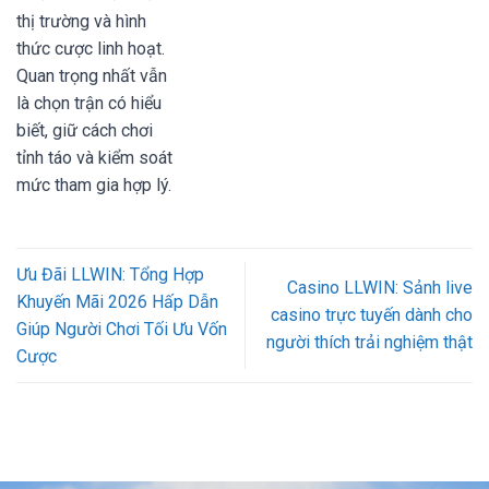
thị trường và hình
thức cược linh hoạt.
Quan trọng nhất vẫn
là chọn trận có hiểu
biết, giữ cách chơi
tỉnh táo và kiểm soát
mức tham gia hợp lý.
Ưu Đãi LLWIN: Tổng Hợp
Casino LLWIN: Sảnh live
Khuyến Mãi 2026 Hấp Dẫn
casino trực tuyến dành cho
Giúp Người Chơi Tối Ưu Vốn
người thích trải nghiệm thật
Cược