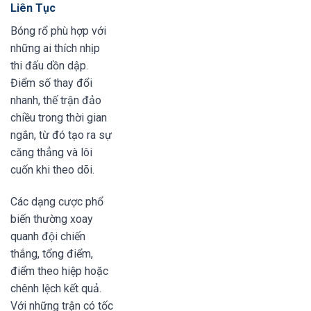
Liên Tục
Bóng rổ phù hợp với
những ai thích nhịp
thi đấu dồn dập.
Điểm số thay đổi
nhanh, thế trận đảo
chiều trong thời gian
ngắn, từ đó tạo ra sự
căng thẳng và lôi
cuốn khi theo dõi.
Các dạng cược phổ
biến thường xoay
quanh đội chiến
thắng, tổng điểm,
điểm theo hiệp hoặc
chênh lệch kết quả.
Với những trận có tốc