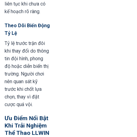
liên tục khi chưa có
kế hoạch rõ ràng.
Theo Dõi Biến Động
Tỷ Lệ
Tỷ lệ trước trận đôi
khi thay đổi do thông
tin đội hình, phong
độ hoặc diễn biến thị
trường. Người chơi
nên quan sát kỹ
trước khi chốt lựa
chọn, thay vì đặt
cược quá vội.
Ưu Điểm Nổi Bật
Khi Trải Nghiệm
Thể Thao LLWIN