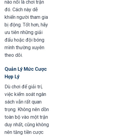
nào nổi là chơi trận
đó. Cách này dễ
khiến người tham gia
bị động. Tốt hơn, hãy
ưu tiên những giải
đấu hoặc đội bóng
mình thường xuyên
theo dõi.
Quản Lý Mức Cược
Hợp Lý
Dù chơi để giải trí,
việc kiểm soát ngân
sách vẫn rất quan
trọng. Không nên dồn
toàn bộ vào một trận
duy nhất, cũng không
nên tăng tiền cược