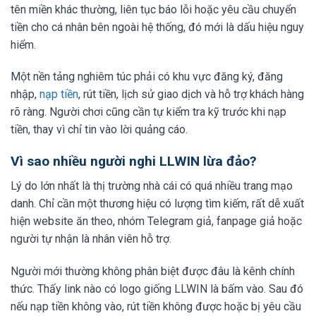
tên miền khác thường, liên tục báo lỗi hoặc yêu cầu chuyển
tiền cho cá nhân bên ngoài hệ thống, đó mới là dấu hiệu nguy
hiểm.
Một nền tảng nghiêm túc phải có khu vực đăng ký, đăng
nhập,
nạp tiền
, rút tiền, lịch sử giao dịch và hỗ trợ khách hàng
rõ ràng. Người chơi cũng cần tự kiểm tra kỹ trước khi nạp
tiền, thay vì chỉ tin vào lời quảng cáo.
Vì sao nhiều người nghi LLWIN lừa đảo?
Lý do lớn nhất là thị trường nhà cái có quá nhiều trang mạo
danh. Chỉ cần một thương hiệu có lượng tìm kiếm, rất dễ xuất
hiện website ăn theo, nhóm Telegram giả, fanpage giả hoặc
người tự nhận là nhân viên hỗ trợ.
Người mới thường không phân biệt được đâu là kênh chính
thức. Thấy link nào có logo giống LLWIN là bấm vào. Sau đó
nếu nạp tiền không vào, rút tiền không được hoặc bị yêu cầu