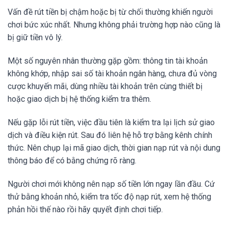
Vấn đề rút tiền bị chậm hoặc bị từ chối thường khiến người
chơi bức xúc nhất. Nhưng không phải trường hợp nào cũng là
bị giữ tiền vô lý.
Một số nguyên nhân thường gặp gồm: thông tin tài khoản
không khớp, nhập sai số tài khoản ngân hàng, chưa đủ vòng
cược khuyến mãi, dùng nhiều tài khoản trên cùng thiết bị
hoặc giao dịch bị hệ thống kiểm tra thêm.
Nếu gặp lỗi rút tiền, việc đầu tiên là kiểm tra lại lịch sử giao
dịch và điều kiện rút. Sau đó liên hệ hỗ trợ bằng kênh chính
thức. Nên chụp lại mã giao dịch, thời gian nạp rút và nội dung
thông báo để có bằng chứng rõ ràng.
Người chơi mới không nên nạp số tiền lớn ngay lần đầu. Cứ
thử bằng khoản nhỏ, kiểm tra tốc độ nạp rút, xem hệ thống
phản hồi thế nào rồi hãy quyết định chơi tiếp.