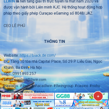
LLWIN
là
nền tảng giải trí trực tuyến ra mắt năm 2020 và
được vận hành bởi Liên minh KJC. Hệ thống hoạt động hợp
pháp theo giấy phép Curaçao eGaming số 8048/JAZ.
CEO LÊ PHÚ
THÔNG TIN
Website:
https://black.de.com/
ĐC: Tầng 10 tòa nhà Capital Place, Số 29 P. Liễu Giai, Ngọc
Khánh, Ba Đình, Hà Nội
SĐT: 0991.893.257
Email:
contact@llwin.com
Hastags: #llwin #nhacaillwin #llwingroup #casino #nohu
#thethao #banca #xoso
×