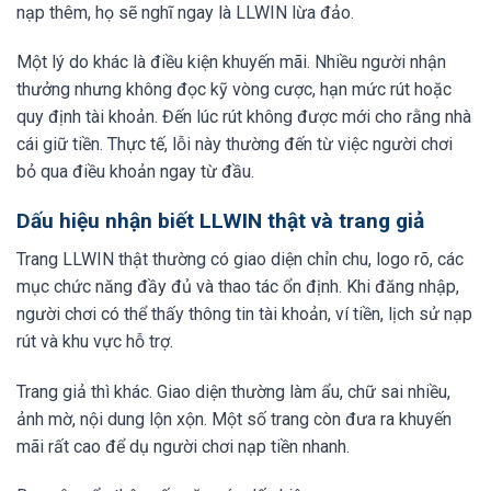
nạp thêm, họ sẽ nghĩ ngay là LLWIN lừa đảo.
Một lý do khác là điều kiện khuyến mãi. Nhiều người nhận
thưởng nhưng không đọc kỹ vòng cược, hạn mức rút hoặc
quy định tài khoản. Đến lúc rút không được mới cho rằng nhà
cái giữ tiền. Thực tế, lỗi này thường đến từ việc người chơi
bỏ qua điều khoản ngay từ đầu.
Dấu hiệu nhận biết LLWIN thật và trang giả
Trang LLWIN thật thường có giao diện chỉn chu, logo rõ, các
mục chức năng đầy đủ và thao tác ổn định. Khi đăng nhập,
người chơi có thể thấy thông tin tài khoản, ví tiền, lịch sử nạp
rút và khu vực hỗ trợ.
Trang giả thì khác. Giao diện thường làm ẩu, chữ sai nhiều,
ảnh mờ, nội dung lộn xộn. Một số trang còn đưa ra khuyến
mãi rất cao để dụ người chơi nạp tiền nhanh.