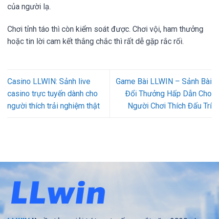
của người lạ.
Chơi tỉnh táo thì còn kiểm soát được. Chơi vội, ham thưởng
hoặc tin lời cam kết thắng chắc thì rất dễ gặp rắc rối.
Casino LLWIN: Sảnh live
Game Bài LLWIN – Sảnh Bài
casino trực tuyến dành cho
Đổi Thưởng Hấp Dẫn Cho
người thích trải nghiệm thật
Người Chơi Thích Đấu Trí