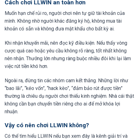
Cách chơi LLWIN an toàn hơn
Muốn hạn chế rủi ro, người chơi nên tự giữ tài khoản của
mình. Không nhờ người khác đăng ký hộ, không mua tài
khoản có sẵn và không đưa mật khẩu cho bất kỳ ai.
Khi nhận khuyến mãi, nên đọc kỹ điều kiện. Nếu thấy vòng
cược quá cao hoặc yêu cầu không rõ ràng, tốt nhất không
nên nhận. Thưởng lớn nhưng ràng buộc nhiều đôi khi lại làm
việc rút tiền khó hơn.
Ngoài ra, đừng tin các nhóm cam kết thắng. Những lời như
“bao lãi”, “kéo vốn”, “hack kèo”, “đảm bảo rút được tiền”
thường là chiêu dụ người chơi thiếu kinh nghiệm. Nhà cái thật
không cần bạn chuyển tiền riêng cho ai để mở khóa lợi
nhuận.
Vậy có nên chơi LLWIN không?
Có thể tìm hiểu LLWIN nếu bạn xem đây là kênh giải trí và